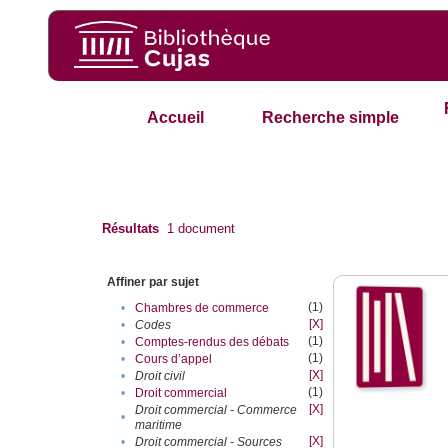
Accueil
Recherche simple
Résultats
1
document
Affiner par sujet
(1)
•
Chambres de commerce
[X]
•
Codes
(1)
•
Comptes-rendus des débats
(1)
•
Cours d’appel
[X]
•
Droit civil
(1)
•
Droit commercial
[X]
Droit commercial - Commerce
•
maritime
[X]
•
Droit commercial - Sources