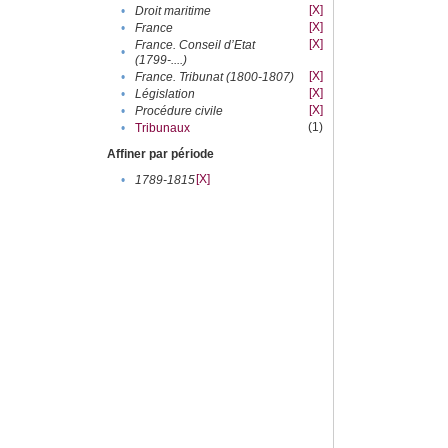
[X]
•
Droit maritime
[X]
•
France
[X]
France. Conseil d’Etat
•
(1799-....)
[X]
•
France. Tribunat (1800-1807)
[X]
•
Législation
[X]
•
Procédure civile
(1)
•
Tribunaux
Affiner par période
[X]
•
1789-1815