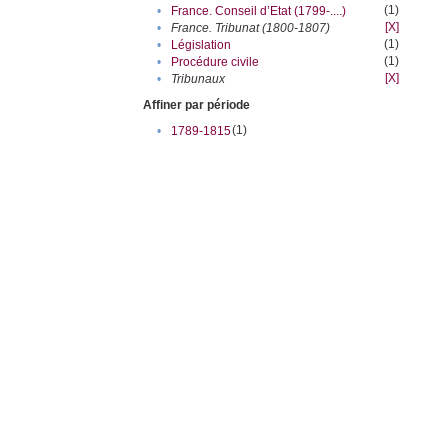
(1)
•
France. Conseil d’Etat (1799-....)
[X]
•
France. Tribunat (1800-1807)
(1)
•
Législation
(1)
•
Procédure civile
[X]
•
Tribunaux
Affiner par période
(1)
•
1789-1815