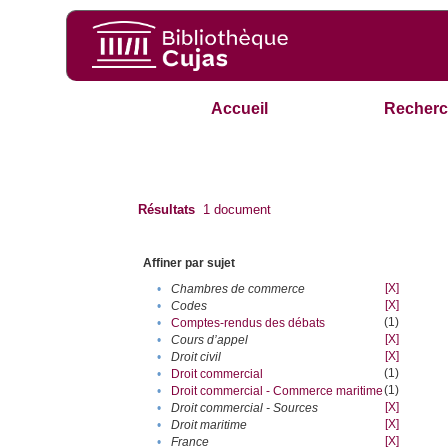
Accueil
Recherc
Résultats
1
document
Affiner par sujet
[X]
•
Chambres de commerce
[X]
•
Codes
(1)
•
Comptes-rendus des débats
[X]
•
Cours d’appel
[X]
•
Droit civil
(1)
•
Droit commercial
(1)
•
Droit commercial - Commerce maritime
[X]
•
Droit commercial - Sources
[X]
•
Droit maritime
[X]
•
France