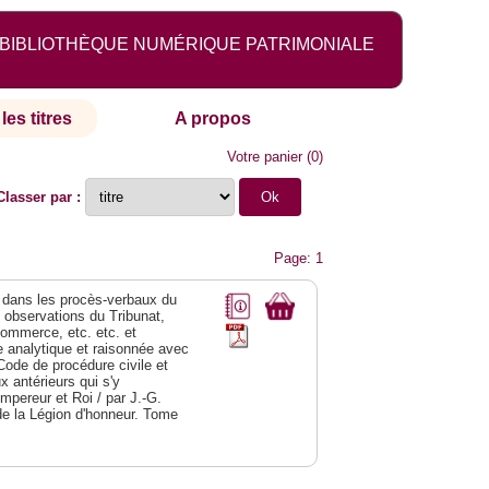
BIBLIOTHÈQUE NUMÉRIQUE PATRIMONIALE
les titres
A propos
Votre panier
(
0
)
Classer par :
Page: 1
dans les procès-verbaux du
s observations du Tribunat,
commerce, etc. etc. et
analytique et raisonnée avec
Code de procédure civile et
 antérieurs qui s'y
Empereur et Roi / par J.-G.
de la Légion d'honneur. Tome