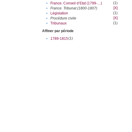
(1)
•
France. Conseil d’Etat (1799-....)
[X]
•
France. Tribunat (1800-1807)
(1)
•
Législation
[X]
•
Procédure civile
(1)
•
Tribunaux
Affiner par période
(1)
•
1789-1815