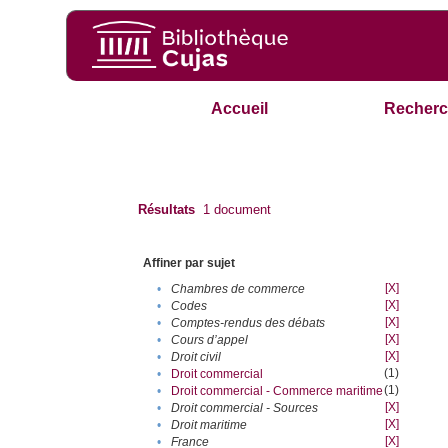
Accueil
Recherc
Résultats
1
document
Affiner par sujet
[X]
•
Chambres de commerce
[X]
•
Codes
[X]
•
Comptes-rendus des débats
[X]
•
Cours d’appel
[X]
•
Droit civil
(1)
•
Droit commercial
(1)
•
Droit commercial - Commerce maritime
[X]
•
Droit commercial - Sources
[X]
•
Droit maritime
[X]
•
France