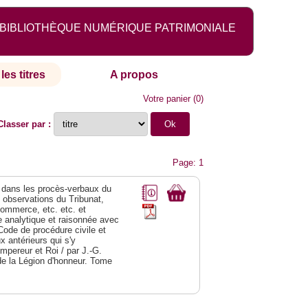
BIBLIOTHÈQUE NUMÉRIQUE PATRIMONIALE
les titres
A propos
Votre panier
(
0
)
Classer par :
Page: 1
dans les procès-verbaux du
s observations du Tribunat,
commerce, etc. etc. et
analytique et raisonnée avec
Code de procédure civile et
 antérieurs qui s'y
Empereur et Roi / par J.-G.
de la Légion d'honneur. Tome