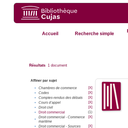
Accueil
Recherche simple
Résultats
1
document
Affiner par sujet
[X]
•
Chambres de commerce
[X]
•
Codes
[X]
•
Comptes-rendus des débats
[X]
•
Cours d’appel
[X]
•
Droit civil
(1)
•
Droit commercial
[X]
Droit commercial - Commerce
•
maritime
[X]
•
Droit commercial - Sources