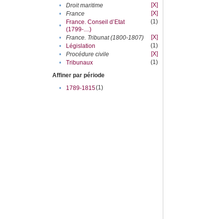
[X]
•
Droit maritime
[X]
•
France
(1)
France. Conseil d’Etat
•
(1799-....)
[X]
•
France. Tribunat (1800-1807)
(1)
•
Législation
[X]
•
Procédure civile
(1)
•
Tribunaux
Affiner par période
(1)
•
1789-1815