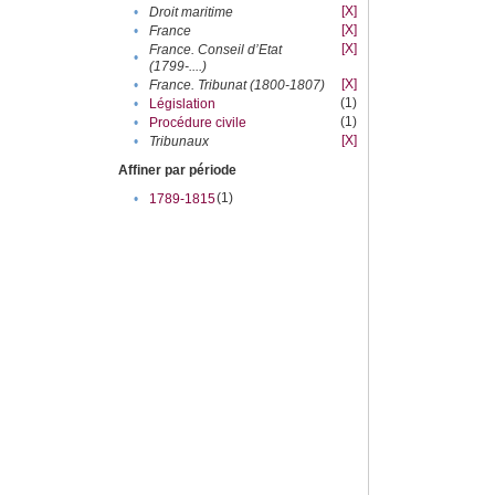
[X]
•
Droit maritime
[X]
•
France
[X]
France. Conseil d’Etat
•
(1799-....)
[X]
•
France. Tribunat (1800-1807)
(1)
•
Législation
(1)
•
Procédure civile
[X]
•
Tribunaux
Affiner par période
(1)
•
1789-1815