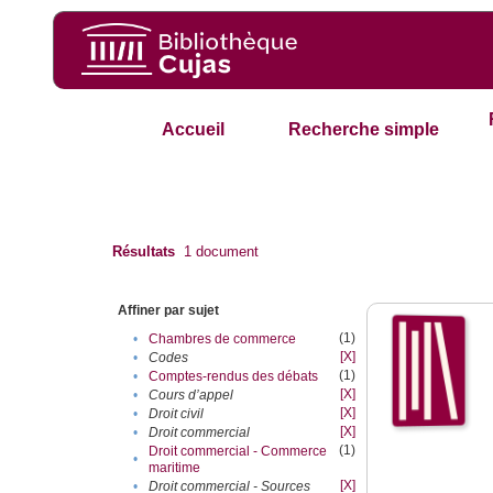
Accueil
Recherche simple
Résultats
1
document
Affiner par sujet
(1)
•
Chambres de commerce
[X]
•
Codes
(1)
•
Comptes-rendus des débats
[X]
•
Cours d’appel
[X]
•
Droit civil
[X]
•
Droit commercial
(1)
Droit commercial - Commerce
•
maritime
[X]
•
Droit commercial - Sources