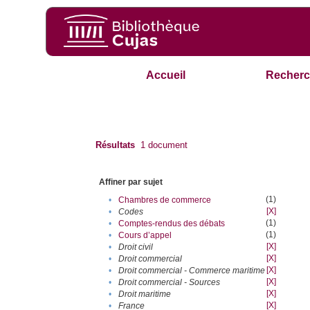
Accueil
Recherc
Résultats
1
document
Affiner par sujet
(1)
•
Chambres de commerce
[X]
•
Codes
(1)
•
Comptes-rendus des débats
(1)
•
Cours d’appel
[X]
•
Droit civil
[X]
•
Droit commercial
[X]
•
Droit commercial - Commerce maritime
[X]
•
Droit commercial - Sources
[X]
•
Droit maritime
[X]
•
France