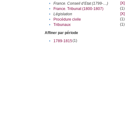
[X]
•
France. Conseil d’Etat (1799-....)
(1)
•
France. Tribunat (1800-1807)
[X]
•
Législation
(1)
•
Procédure civile
(1)
•
Tribunaux
Affiner par période
(1)
•
1789-1815