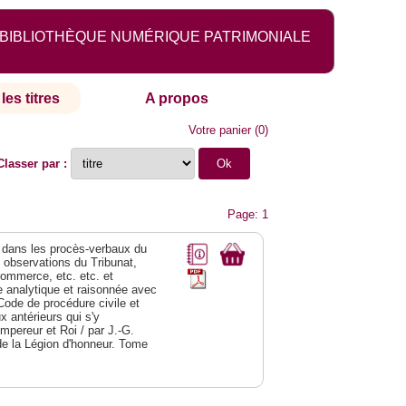
BIBLIOTHÈQUE NUMÉRIQUE PATRIMONIALE
les titres
A propos
Votre panier
(
0
)
Classer par :
Page: 1
dans les procès-verbaux du
s observations du Tribunat,
commerce, etc. etc. et
analytique et raisonnée avec
Code de procédure civile et
 antérieurs qui s'y
Empereur et Roi / par J.-G.
de la Légion d'honneur. Tome