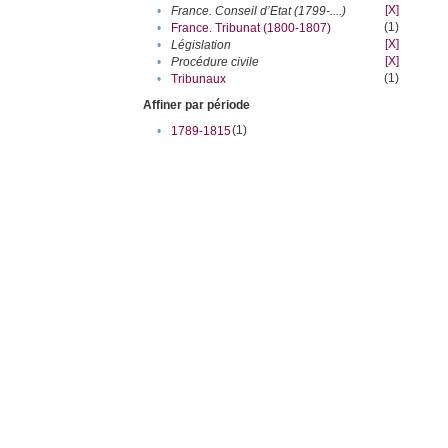
[X]
•
France. Conseil d’Etat (1799-....)
(1)
•
France. Tribunat (1800-1807)
[X]
•
Législation
[X]
•
Procédure civile
(1)
•
Tribunaux
Affiner par période
(1)
•
1789-1815