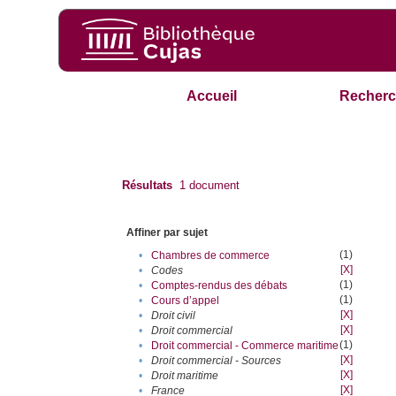
Accueil
Recherc
Résultats
1
document
Affiner par sujet
(1)
•
Chambres de commerce
[X]
•
Codes
(1)
•
Comptes-rendus des débats
(1)
•
Cours d’appel
[X]
•
Droit civil
[X]
•
Droit commercial
(1)
•
Droit commercial - Commerce maritime
[X]
•
Droit commercial - Sources
[X]
•
Droit maritime
[X]
•
France