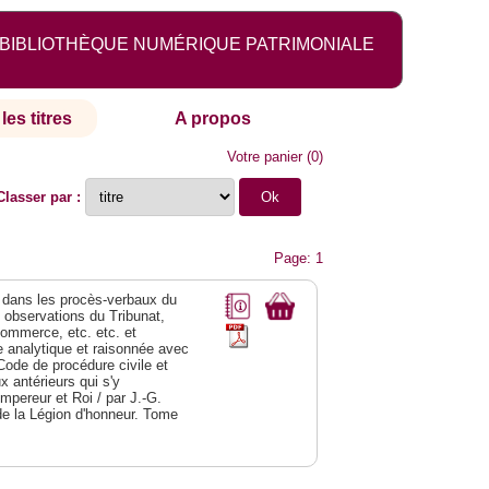
BIBLIOTHÈQUE NUMÉRIQUE PATRIMONIALE
les titres
A propos
Votre panier
(
0
)
Classer par :
Page: 1
dans les procès-verbaux du
s observations du Tribunat,
commerce, etc. etc. et
analytique et raisonnée avec
Code de procédure civile et
 antérieurs qui s'y
Empereur et Roi / par J.-G.
de la Légion d'honneur. Tome