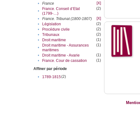
[X]
•
France
(2)
France. Conseil d’Etat
•
(1799-....)
[X]
•
France. Tribunat (1800-1807)
(2)
•
Législation
(2)
•
Procédure civile
(2)
•
Tribunaux
(1)
•
Droit maritime
(1)
Droit maritime - Assurances
•
maritimes
(1)
•
Droit maritime - Avarie
(1)
•
France. Cour de cassation
Affiner par période
(2)
•
1789-1815
Mentio