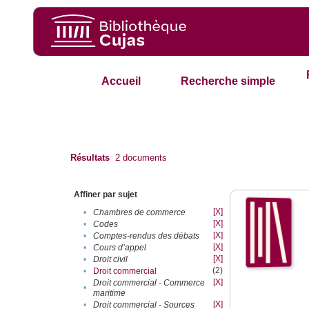
Accueil
Recherche simple
Résultats
2
documents
Affiner par sujet
[X]
•
Chambres de commerce
[X]
•
Codes
[X]
•
Comptes-rendus des débats
[X]
•
Cours d’appel
[X]
•
Droit civil
(2)
•
Droit commercial
[X]
Droit commercial - Commerce
•
maritime
[X]
•
Droit commercial - Sources