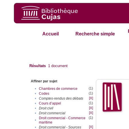
Accueil
Recherche simple
Résultats
1
document
Affiner par sujet
(1)
•
Chambres de commerce
(1)
•
Codes
[X]
•
Comptes-rendus des débats
(1)
•
Cours d’appel
[X]
•
Droit civil
[X]
•
Droit commercial
(1)
Droit commercial - Commerce
•
maritime
[X]
•
Droit commercial - Sources