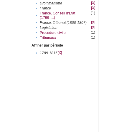
[X]
•
Droit maritime
[X]
•
France
(1)
France. Conseil d’Etat
•
(1799-....)
[X]
•
France. Tribunat (1800-1807)
[X]
•
Législation
(1)
•
Procédure civile
(1)
•
Tribunaux
Affiner par période
[X]
•
1789-1815