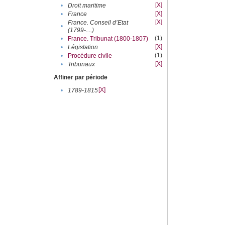
[X]
•
Droit maritime
[X]
•
France
[X]
France. Conseil d’Etat
•
(1799-....)
(1)
•
France. Tribunat (1800-1807)
[X]
•
Législation
(1)
•
Procédure civile
[X]
•
Tribunaux
Affiner par période
[X]
•
1789-1815