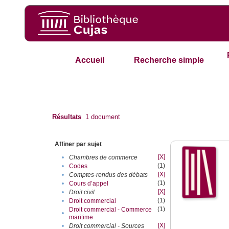
Accueil
Recherche simple
Résultats
1
document
Affiner par sujet
[X]
•
Chambres de commerce
(1)
•
Codes
[X]
•
Comptes-rendus des débats
(1)
•
Cours d’appel
[X]
•
Droit civil
(1)
•
Droit commercial
(1)
Droit commercial - Commerce
•
maritime
[X]
•
Droit commercial - Sources