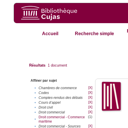
Accueil
Recherche simple
Résultats
1
document
Affiner par sujet
[X]
•
Chambres de commerce
[X]
•
Codes
[X]
•
Comptes-rendus des débats
[X]
•
Cours d’appel
[X]
•
Droit civil
[X]
•
Droit commercial
(1)
Droit commercial - Commerce
•
maritime
[X]
•
Droit commercial - Sources