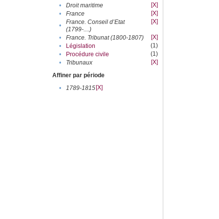
[X]
•
Droit maritime
[X]
•
France
[X]
France. Conseil d’Etat
•
(1799-....)
[X]
•
France. Tribunat (1800-1807)
(1)
•
Législation
(1)
•
Procédure civile
[X]
•
Tribunaux
Affiner par période
[X]
•
1789-1815