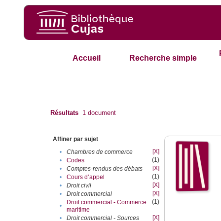
Accueil
Recherche simple
Résultats
1
document
Affiner par sujet
[X]
•
Chambres de commerce
(1)
•
Codes
[X]
•
Comptes-rendus des débats
(1)
•
Cours d’appel
[X]
•
Droit civil
[X]
•
Droit commercial
(1)
Droit commercial - Commerce
•
maritime
[X]
•
Droit commercial - Sources