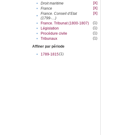
[X]
•
Droit maritime
[X]
•
France
[X]
France. Conseil d’Etat
•
(1799-....)
(1)
•
France. Tribunat (1800-1807)
(1)
•
Législation
(1)
•
Procédure civile
(1)
•
Tribunaux
Affiner par période
(1)
•
1789-1815