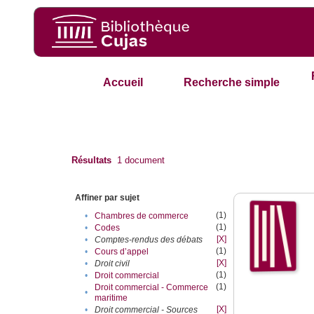
Accueil
Recherche simple
Résultats
1
document
Affiner par sujet
(1)
•
Chambres de commerce
(1)
•
Codes
[X]
•
Comptes-rendus des débats
(1)
•
Cours d’appel
[X]
•
Droit civil
(1)
•
Droit commercial
(1)
Droit commercial - Commerce
•
maritime
[X]
•
Droit commercial - Sources