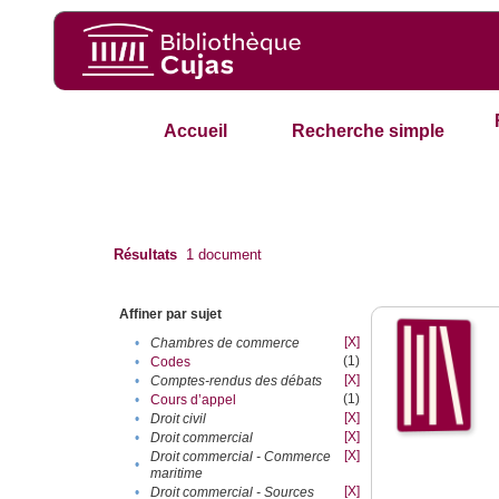
Accueil
Recherche simple
Résultats
1
document
Affiner par sujet
[X]
•
Chambres de commerce
(1)
•
Codes
[X]
•
Comptes-rendus des débats
(1)
•
Cours d’appel
[X]
•
Droit civil
[X]
•
Droit commercial
[X]
Droit commercial - Commerce
•
maritime
[X]
•
Droit commercial - Sources