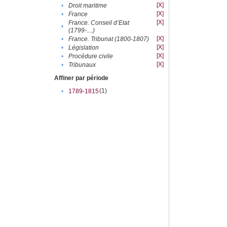
[X]
•
Droit maritime
[X]
•
France
[X]
France. Conseil d’Etat
•
(1799-....)
[X]
•
France. Tribunat (1800-1807)
[X]
•
Législation
[X]
•
Procédure civile
[X]
•
Tribunaux
Affiner par période
(1)
•
1789-1815