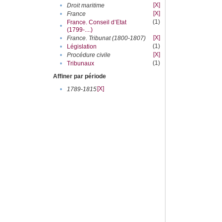
[X]
•
Droit maritime
[X]
•
France
(1)
France. Conseil d’Etat
•
(1799-....)
[X]
•
France. Tribunat (1800-1807)
(1)
•
Législation
[X]
•
Procédure civile
(1)
•
Tribunaux
Affiner par période
[X]
•
1789-1815