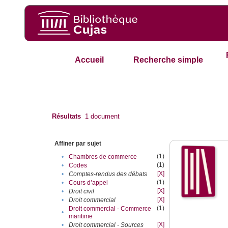
Accueil
Recherche simple
Résultats
1
document
Affiner par sujet
(1)
•
Chambres de commerce
(1)
•
Codes
[X]
•
Comptes-rendus des débats
(1)
•
Cours d’appel
[X]
•
Droit civil
[X]
•
Droit commercial
(1)
Droit commercial - Commerce
•
maritime
[X]
•
Droit commercial - Sources