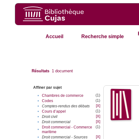
Accueil
Recherche simple
Résultats
1
document
Affiner par sujet
(1)
•
Chambres de commerce
(1)
•
Codes
[X]
•
Comptes-rendus des débats
(1)
•
Cours d’appel
[X]
•
Droit civil
[X]
•
Droit commercial
(1)
Droit commercial - Commerce
•
maritime
[X]
•
Droit commercial - Sources