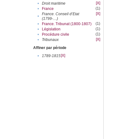
[X]
•
Droit maritime
(1)
•
France
[X]
France. Conseil d’Etat
•
(1799-....)
(1)
•
France. Tribunat (1800-1807)
(1)
•
Législation
(1)
•
Procédure civile
[X]
•
Tribunaux
Affiner par période
[X]
•
1789-1815