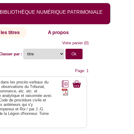
BIBLIOTHÈQUE NUMÉRIQUE PATRIMONIALE
les titres
A propos
Votre panier
(
0
)
Classer par :
Page: 1
dans les procès-verbaux du
s observations du Tribunat,
commerce, etc. etc. et
analytique et raisonnée avec
Code de procédure civile et
 antérieurs qui s'y
Empereur et Roi / par J.-G.
de la Légion d'honneur. Tome