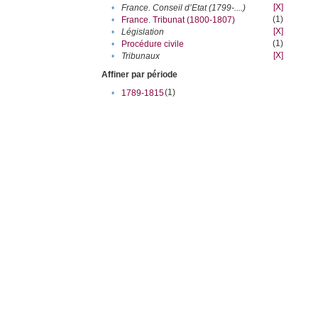
[X]
•
France. Conseil d’Etat (1799-....)
(1)
•
France. Tribunat (1800-1807)
[X]
•
Législation
(1)
•
Procédure civile
[X]
•
Tribunaux
Affiner par période
(1)
•
1789-1815