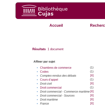
Accueil
Recherc
Résultats
1
document
Affiner par sujet
(1)
•
Chambres de commerce
(1)
•
Codes
[X]
•
Comptes-rendus des débats
(1)
•
Cours d’appel
[X]
•
Droit civil
(1)
•
Droit commercial
[X]
•
Droit commercial - Commerce maritime
[X]
•
Droit commercial - Sources
[X]
•
Droit maritime
[X]
•
France