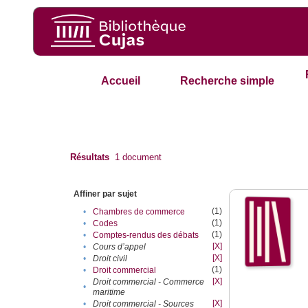
Accueil
Recherche simple
Résultats
1
document
Affiner par sujet
(1)
•
Chambres de commerce
(1)
•
Codes
(1)
•
Comptes-rendus des débats
[X]
•
Cours d’appel
[X]
•
Droit civil
(1)
•
Droit commercial
[X]
Droit commercial - Commerce
•
maritime
[X]
•
Droit commercial - Sources