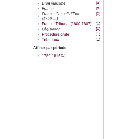
[X]
•
Droit maritime
[X]
•
France
[X]
France. Conseil d’Etat
•
(1799-....)
(1)
•
France. Tribunat (1800-1807)
[X]
•
Législation
(1)
•
Procédure civile
(1)
•
Tribunaux
Affiner par période
(1)
•
1789-1815