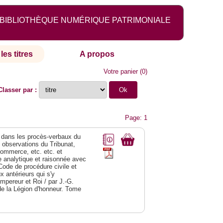
BIBLIOTHÈQUE NUMÉRIQUE PATRIMONIALE
les titres
A propos
Votre panier
(
0
)
Classer par :
Page: 1
dans les procès-verbaux du
s observations du Tribunat,
commerce, etc. etc. et
analytique et raisonnée avec
Code de procédure civile et
 antérieurs qui s'y
Empereur et Roi / par J.-G.
de la Légion d'honneur. Tome