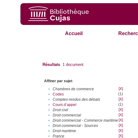
Accueil
Recherc
Résultats
1
document
Affiner par sujet
[X]
•
Chambres de commerce
(1)
•
Codes
[X]
•
Comptes-rendus des débats
(1)
•
Cours d’appel
[X]
•
Droit civil
[X]
•
Droit commercial
[X]
•
Droit commercial - Commerce maritime
[X]
•
Droit commercial - Sources
[X]
•
Droit maritime
[X]
•
France