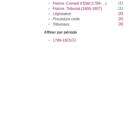
(1)
•
France. Conseil d’Etat (1799-....)
(1)
•
France. Tribunat (1800-1807)
[X]
•
Législation
[X]
•
Procédure civile
[X]
•
Tribunaux
Affiner par période
(1)
•
1789-1815