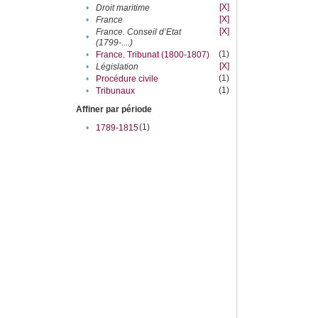
[X]
•
Droit maritime
[X]
•
France
[X]
France. Conseil d’Etat
•
(1799-....)
(1)
•
France. Tribunat (1800-1807)
[X]
•
Législation
(1)
•
Procédure civile
(1)
•
Tribunaux
Affiner par période
(1)
•
1789-1815