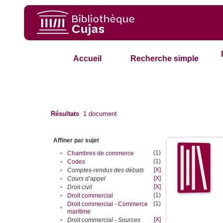
Accueil
Recherche simple
Résultats
1
document
Affiner par sujet
(1)
•
Chambres de commerce
(1)
•
Codes
[X]
•
Comptes-rendus des débats
[X]
•
Cours d’appel
[X]
•
Droit civil
(1)
•
Droit commercial
(1)
Droit commercial - Commerce
•
maritime
[X]
•
Droit commercial - Sources