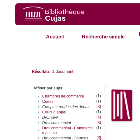
Accueil
Recherche simple
Résultats
1
document
Affiner par sujet
(1)
•
Chambres de commerce
(1)
•
Codes
[X]
•
Comptes-rendus des débats
(1)
•
Cours d’appel
[X]
•
Droit civil
[X]
•
Droit commercial
(1)
Droit commercial - Commerce
•
maritime
[X]
•
Droit commercial - Sources