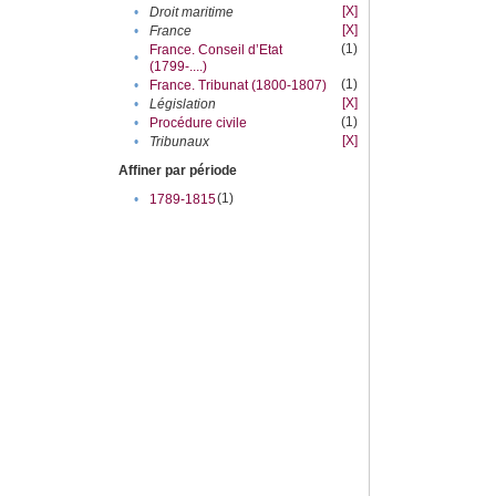
[X]
•
Droit maritime
[X]
•
France
(1)
France. Conseil d’Etat
•
(1799-....)
(1)
•
France. Tribunat (1800-1807)
[X]
•
Législation
(1)
•
Procédure civile
[X]
•
Tribunaux
Affiner par période
(1)
•
1789-1815