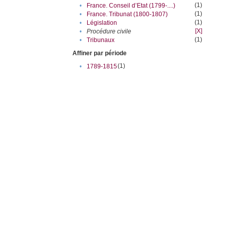
(1)
•
France. Conseil d’Etat (1799-....)
(1)
•
France. Tribunat (1800-1807)
(1)
•
Législation
[X]
•
Procédure civile
(1)
•
Tribunaux
Affiner par période
(1)
•
1789-1815