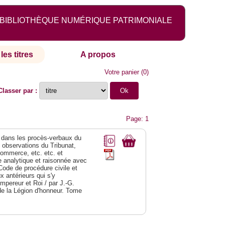
BIBLIOTHÈQUE NUMÉRIQUE PATRIMONIALE
les titres
A propos
Votre panier
(
0
)
Classer par :
Page: 1
dans les procès-verbaux du
s observations du Tribunat,
commerce, etc. etc. et
analytique et raisonnée avec
Code de procédure civile et
 antérieurs qui s'y
Empereur et Roi / par J.-G.
de la Légion d'honneur. Tome