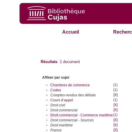
Accueil
Recherc
Résultats
1
document
Affiner par sujet
(1)
•
Chambres de commerce
(1)
•
Codes
[X]
•
Comptes-rendus des débats
(1)
•
Cours d’appel
[X]
•
Droit civil
[X]
•
Droit commercial
(1)
•
Droit commercial - Commerce maritime
[X]
•
Droit commercial - Sources
[X]
•
Droit maritime
[X]
•
France