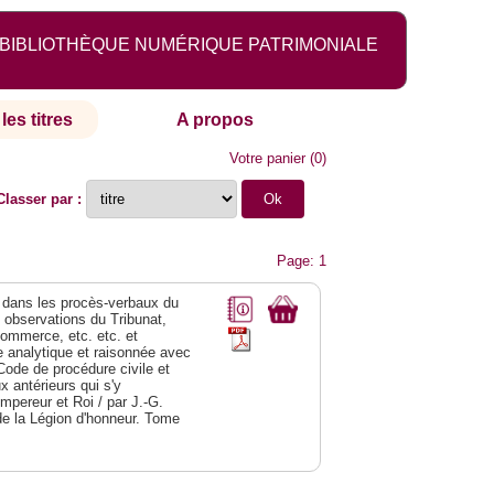
BIBLIOTHÈQUE NUMÉRIQUE PATRIMONIALE
les titres
A propos
Votre panier
(
0
)
Classer par :
Page: 1
dans les procès-verbaux du
s observations du Tribunat,
commerce, etc. etc. et
analytique et raisonnée avec
Code de procédure civile et
 antérieurs qui s'y
Empereur et Roi / par J.-G.
de la Légion d'honneur. Tome