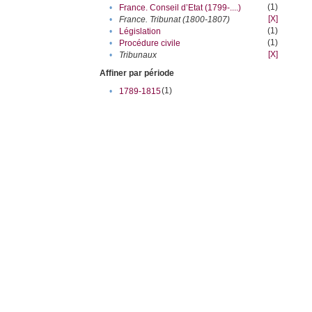
(1)
•
France. Conseil d’Etat (1799-....)
[X]
•
France. Tribunat (1800-1807)
(1)
•
Législation
(1)
•
Procédure civile
[X]
•
Tribunaux
Affiner par période
(1)
•
1789-1815