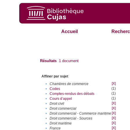
Accueil
Recherc
Résultats
1
document
Affiner par sujet
[X]
•
Chambres de commerce
(1)
•
Codes
(1)
•
Comptes-rendus des débats
(1)
•
Cours d’appel
[X]
•
Droit civil
[X]
•
Droit commercial
[X]
•
Droit commercial - Commerce maritime
[X]
•
Droit commercial - Sources
[X]
•
Droit maritime
[X]
•
France