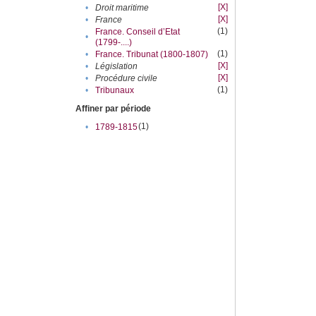
[X]
•
Droit maritime
[X]
•
France
(1)
France. Conseil d’Etat
•
(1799-....)
(1)
•
France. Tribunat (1800-1807)
[X]
•
Législation
[X]
•
Procédure civile
(1)
•
Tribunaux
Affiner par période
(1)
•
1789-1815