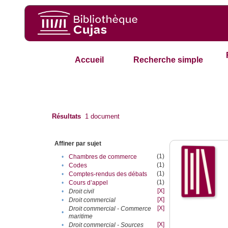
Accueil
Recherche simple
Résultats
1
document
Affiner par sujet
(1)
•
Chambres de commerce
(1)
•
Codes
(1)
•
Comptes-rendus des débats
(1)
•
Cours d’appel
[X]
•
Droit civil
[X]
•
Droit commercial
[X]
Droit commercial - Commerce
•
maritime
[X]
•
Droit commercial - Sources