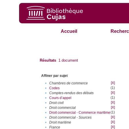
Accueil
Recherc
Résultats
1
document
Affiner par sujet
[X]
•
Chambres de commerce
(1)
•
Codes
[X]
•
Comptes-rendus des débats
(1)
•
Cours d’appel
[X]
•
Droit civil
[X]
•
Droit commercial
(1)
•
Droit commercial - Commerce maritime
[X]
•
Droit commercial - Sources
[X]
•
Droit maritime
[X]
•
France