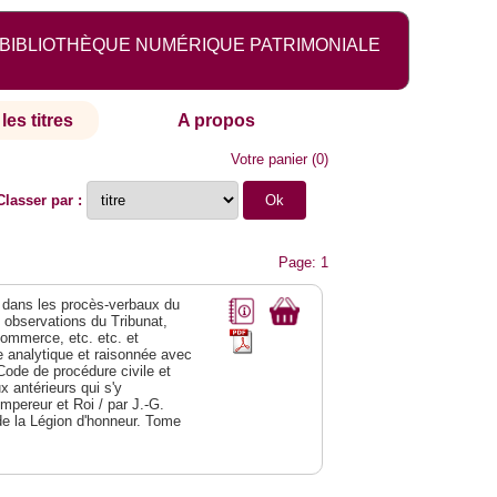
BIBLIOTHÈQUE NUMÉRIQUE PATRIMONIALE
les titres
A propos
Votre panier
(
0
)
Classer par :
Page: 1
dans les procès-verbaux du
s observations du Tribunat,
commerce, etc. etc. et
analytique et raisonnée avec
Code de procédure civile et
 antérieurs qui s'y
Empereur et Roi / par J.-G.
de la Légion d'honneur. Tome