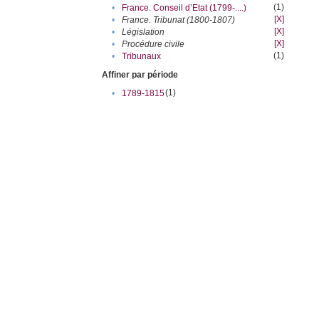
(1)
•
France. Conseil d’Etat (1799-....)
[X]
•
France. Tribunat (1800-1807)
[X]
•
Législation
[X]
•
Procédure civile
(1)
•
Tribunaux
Affiner par période
(1)
•
1789-1815