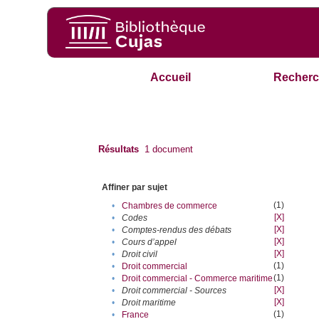
Accueil
Recherc
Résultats
1
document
Affiner par sujet
(1)
•
Chambres de commerce
[X]
•
Codes
[X]
•
Comptes-rendus des débats
[X]
•
Cours d’appel
[X]
•
Droit civil
(1)
•
Droit commercial
(1)
•
Droit commercial - Commerce maritime
[X]
•
Droit commercial - Sources
[X]
•
Droit maritime
(1)
•
France