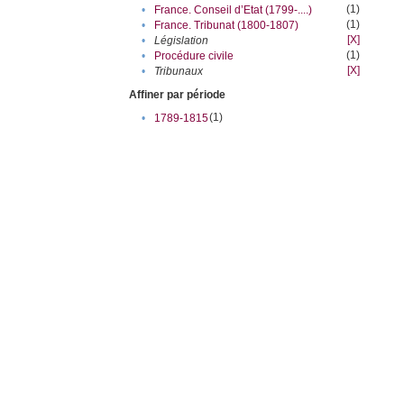
(1)
•
France. Conseil d’Etat (1799-....)
(1)
•
France. Tribunat (1800-1807)
[X]
•
Législation
(1)
•
Procédure civile
[X]
•
Tribunaux
Affiner par période
(1)
•
1789-1815