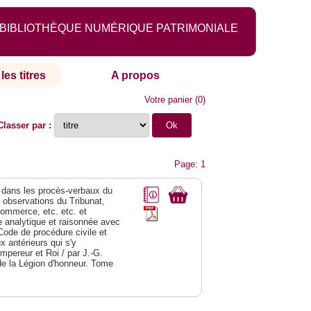
BIBLIOTHÈQUE NUMÉRIQUE PATRIMONIALE
les titres
A propos
Votre panier
(
0
)
Classer par :
Page: 1
dans les procès-verbaux du
s observations du Tribunat,
commerce, etc. etc. et
analytique et raisonnée avec
Code de procédure civile et
 antérieurs qui s'y
Empereur et Roi / par J.-G.
de la Légion d'honneur. Tome