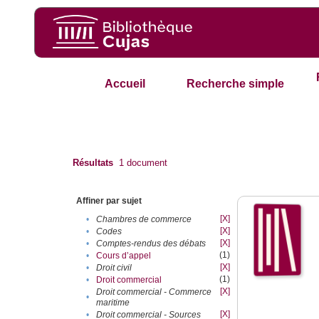
Accueil
Recherche simple
Résultats
1
document
Affiner par sujet
[X]
•
Chambres de commerce
[X]
•
Codes
[X]
•
Comptes-rendus des débats
(1)
•
Cours d’appel
[X]
•
Droit civil
(1)
•
Droit commercial
[X]
Droit commercial - Commerce
•
maritime
[X]
•
Droit commercial - Sources