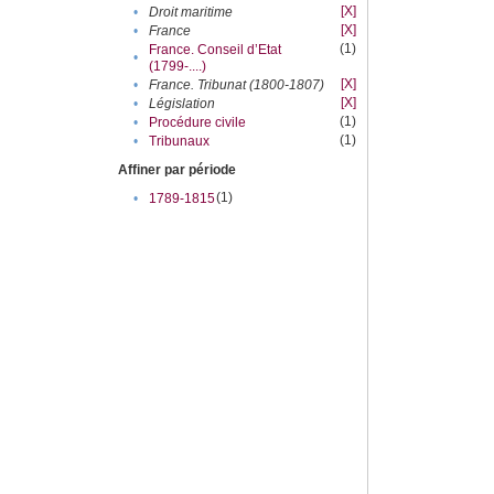
[X]
•
Droit maritime
[X]
•
France
(1)
France. Conseil d’Etat
•
(1799-....)
[X]
•
France. Tribunat (1800-1807)
[X]
•
Législation
(1)
•
Procédure civile
(1)
•
Tribunaux
Affiner par période
(1)
•
1789-1815