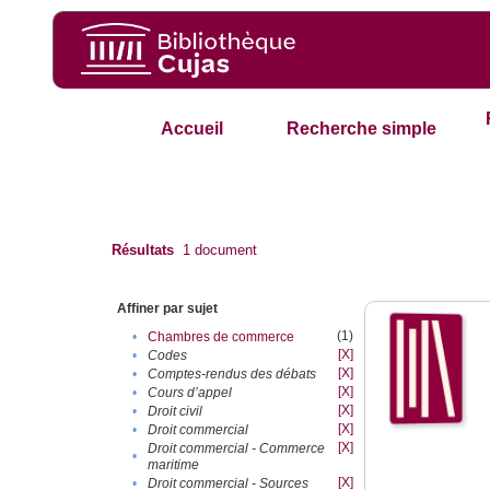
Accueil
Recherche simple
Résultats
1
document
Affiner par sujet
(1)
•
Chambres de commerce
[X]
•
Codes
[X]
•
Comptes-rendus des débats
[X]
•
Cours d’appel
[X]
•
Droit civil
[X]
•
Droit commercial
[X]
Droit commercial - Commerce
•
maritime
[X]
•
Droit commercial - Sources