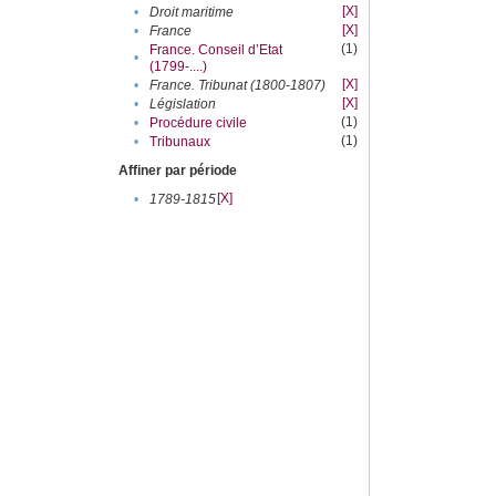
[X]
•
Droit maritime
[X]
•
France
(1)
France. Conseil d’Etat
•
(1799-....)
[X]
•
France. Tribunat (1800-1807)
[X]
•
Législation
(1)
•
Procédure civile
(1)
•
Tribunaux
Affiner par période
[X]
•
1789-1815