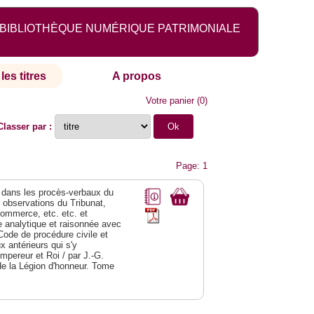
BIBLIOTHÈQUE NUMÉRIQUE PATRIMONIALE
les titres
A propos
Votre panier
(
0
)
Classer par :
Page: 1
dans les procès-verbaux du
s observations du Tribunat,
commerce, etc. etc. et
analytique et raisonnée avec
Code de procédure civile et
 antérieurs qui s'y
Empereur et Roi / par J.-G.
de la Légion d'honneur. Tome