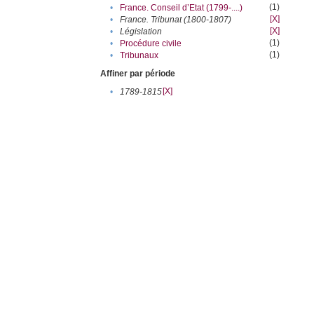
(1)
•
France. Conseil d’Etat (1799-....)
[X]
•
France. Tribunat (1800-1807)
[X]
•
Législation
(1)
•
Procédure civile
(1)
•
Tribunaux
Affiner par période
[X]
•
1789-1815