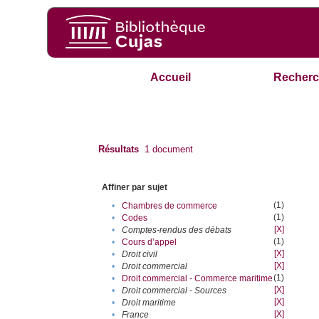
Accueil
Recherc
Résultats
1
document
Affiner par sujet
(1)
•
Chambres de commerce
(1)
•
Codes
[X]
•
Comptes-rendus des débats
(1)
•
Cours d’appel
[X]
•
Droit civil
[X]
•
Droit commercial
(1)
•
Droit commercial - Commerce maritime
[X]
•
Droit commercial - Sources
[X]
•
Droit maritime
[X]
•
France