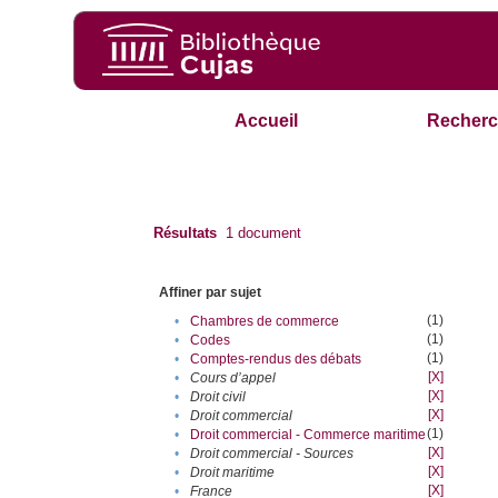
Accueil
Recherc
Résultats
1
document
Affiner par sujet
(1)
•
Chambres de commerce
(1)
•
Codes
(1)
•
Comptes-rendus des débats
[X]
•
Cours d’appel
[X]
•
Droit civil
[X]
•
Droit commercial
(1)
•
Droit commercial - Commerce maritime
[X]
•
Droit commercial - Sources
[X]
•
Droit maritime
[X]
•
France