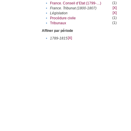
(1)
•
France. Conseil d’Etat (1799-....)
[X]
•
France. Tribunat (1800-1807)
[X]
•
Législation
(1)
•
Procédure civile
(1)
•
Tribunaux
Affiner par période
[X]
•
1789-1815