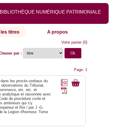
BIBLIOTHÈQUE NUMÉRIQUE PATRIMONIALE
les titres
A propos
Votre panier
(
0
)
Classer par :
Page: 1
dans les procès-verbaux du
s observations du Tribunat,
commerce, etc. etc. et
analytique et raisonnée avec
Code de procédure civile et
 antérieurs qui s'y
Empereur et Roi / par J.-G.
de la Légion d'honneur. Tome