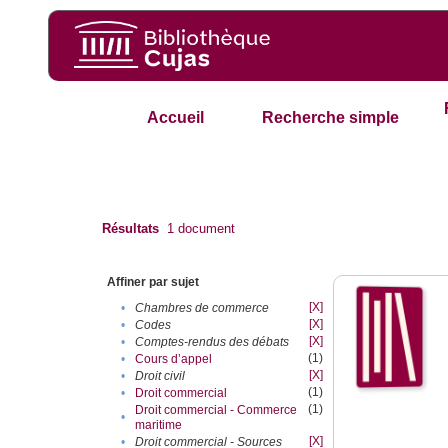
Accueil
Recherche simple
Résultats
1
document
Affiner par sujet
[X]
•
Chambres de commerce
[X]
•
Codes
[X]
•
Comptes-rendus des débats
(1)
•
Cours d’appel
[X]
•
Droit civil
(1)
•
Droit commercial
(1)
Droit commercial - Commerce
•
maritime
[X]
•
Droit commercial - Sources