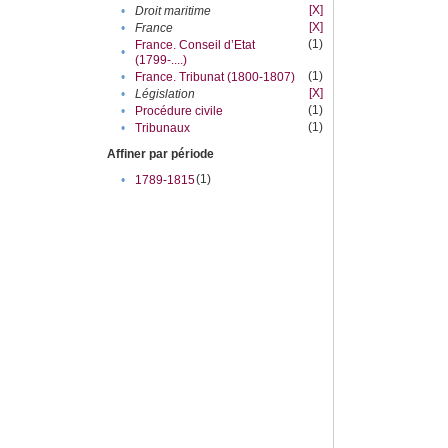
[X]
•
Droit maritime
[X]
•
France
(1)
France. Conseil d’Etat
•
(1799-....)
(1)
•
France. Tribunat (1800-1807)
[X]
•
Législation
(1)
•
Procédure civile
(1)
•
Tribunaux
Affiner par période
(1)
•
1789-1815