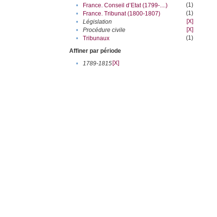
(1)
•
France. Conseil d’Etat (1799-....)
(1)
•
France. Tribunat (1800-1807)
[X]
•
Législation
[X]
•
Procédure civile
(1)
•
Tribunaux
Affiner par période
[X]
•
1789-1815