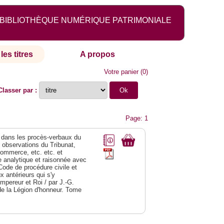
BIBLIOTHÈQUE NUMÉRIQUE PATRIMONIALE
les titres
A propos
Votre panier
(
0
)
Classer par :
Page: 1
dans les procès-verbaux du
s observations du Tribunat,
commerce, etc. etc. et
analytique et raisonnée avec
Code de procédure civile et
 antérieurs qui s'y
Empereur et Roi / par J.-G.
de la Légion d'honneur. Tome