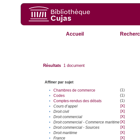
Accueil
Recherc
Résultats
1
document
Affiner par sujet
(1)
•
Chambres de commerce
(1)
•
Codes
(1)
•
Comptes-rendus des débats
[X]
•
Cours d’appel
[X]
•
Droit civil
[X]
•
Droit commercial
[X]
•
Droit commercial - Commerce maritime
[X]
•
Droit commercial - Sources
[X]
•
Droit maritime
[X]
•
France