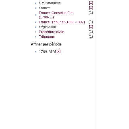
[X]
•
Droit maritime
[X]
•
France
(1)
France. Conseil d’Etat
•
(1799-....)
(1)
•
France. Tribunat (1800-1807)
[X]
•
Législation
(1)
•
Procédure civile
(1)
•
Tribunaux
Affiner par période
[X]
•
1789-1815