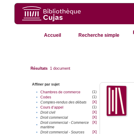
Accueil
Recherche simple
Résultats
1
document
Affiner par sujet
(1)
•
Chambres de commerce
(1)
•
Codes
[X]
•
Comptes-rendus des débats
(1)
•
Cours d’appel
[X]
•
Droit civil
[X]
•
Droit commercial
[X]
Droit commercial - Commerce
•
maritime
[X]
•
Droit commercial - Sources