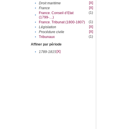
[X]
•
Droit maritime
[X]
•
France
(1)
France. Conseil d’Etat
•
(1799-....)
(1)
•
France. Tribunat (1800-1807)
[X]
•
Législation
[X]
•
Procédure civile
(1)
•
Tribunaux
Affiner par période
[X]
•
1789-1815