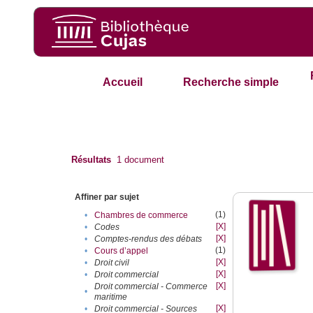
Accueil
Recherche simple
Résultats
1
document
Affiner par sujet
(1)
•
Chambres de commerce
[X]
•
Codes
[X]
•
Comptes-rendus des débats
(1)
•
Cours d’appel
[X]
•
Droit civil
[X]
•
Droit commercial
[X]
Droit commercial - Commerce
•
maritime
[X]
•
Droit commercial - Sources