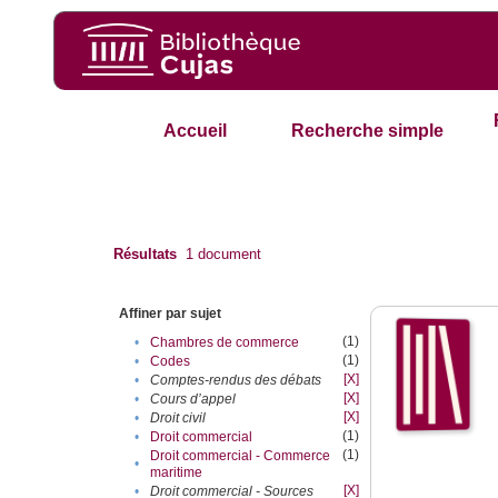
Accueil
Recherche simple
Résultats
1
document
Affiner par sujet
(1)
•
Chambres de commerce
(1)
•
Codes
[X]
•
Comptes-rendus des débats
[X]
•
Cours d’appel
[X]
•
Droit civil
(1)
•
Droit commercial
(1)
Droit commercial - Commerce
•
maritime
[X]
•
Droit commercial - Sources