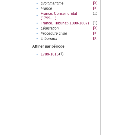
[X]
•
Droit maritime
[X]
•
France
(1)
France. Conseil d’Etat
•
(1799-....)
(1)
•
France. Tribunat (1800-1807)
[X]
•
Législation
[X]
•
Procédure civile
[X]
•
Tribunaux
Affiner par période
(1)
•
1789-1815