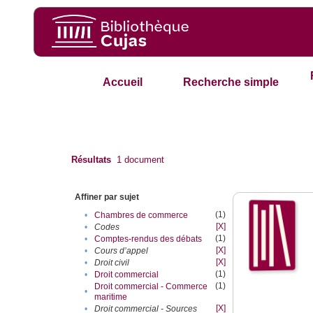
Accueil
Recherche simple
Résultats
1
document
Affiner par sujet
(1)
•
Chambres de commerce
[X]
•
Codes
(1)
•
Comptes-rendus des débats
[X]
•
Cours d’appel
[X]
•
Droit civil
(1)
•
Droit commercial
(1)
Droit commercial - Commerce
•
maritime
[X]
•
Droit commercial - Sources