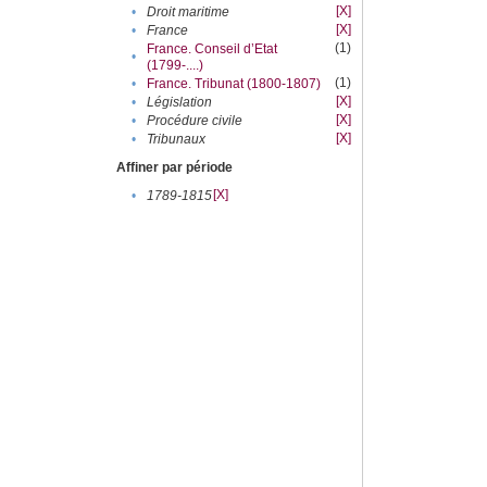
[X]
•
Droit maritime
[X]
•
France
(1)
France. Conseil d’Etat
•
(1799-....)
(1)
•
France. Tribunat (1800-1807)
[X]
•
Législation
[X]
•
Procédure civile
[X]
•
Tribunaux
Affiner par période
[X]
•
1789-1815