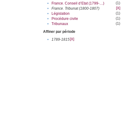
(1)
•
France. Conseil d’Etat (1799-....)
[X]
•
France. Tribunat (1800-1807)
(1)
•
Législation
(1)
•
Procédure civile
(1)
•
Tribunaux
Affiner par période
[X]
•
1789-1815