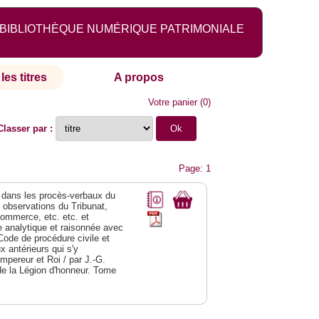
BIBLIOTHÈQUE NUMÉRIQUE PATRIMONIALE
les titres
A propos
Votre panier
(
0
)
Classer par :
Page: 1
dans les procès-verbaux du
s observations du Tribunat,
commerce, etc. etc. et
analytique et raisonnée avec
Code de procédure civile et
 antérieurs qui s'y
Empereur et Roi / par J.-G.
de la Légion d'honneur. Tome