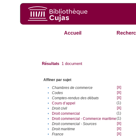
Accueil
Recherc
Résultats
1
document
Affiner par sujet
[X]
•
Chambres de commerce
[X]
•
Codes
[X]
•
Comptes-rendus des débats
(1)
•
Cours d’appel
[X]
•
Droit civil
(1)
•
Droit commercial
(1)
•
Droit commercial - Commerce maritime
[X]
•
Droit commercial - Sources
[X]
•
Droit maritime
[X]
•
France