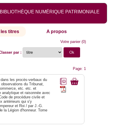
BIBLIOTHÈQUE NUMÉRIQUE PATRIMONIALE
les titres
A propos
Votre panier
(
0
)
Classer par :
Page: 1
dans les procès-verbaux du
s observations du Tribunat,
commerce, etc. etc. et
analytique et raisonnée avec
Code de procédure civile et
 antérieurs qui s'y
Empereur et Roi / par J.-G.
de la Légion d'honneur. Tome