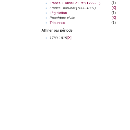
(1)
•
France. Conseil d’Etat (1799-....)
[X]
•
France. Tribunat (1800-1807)
(1)
•
Législation
[X]
•
Procédure civile
(1)
•
Tribunaux
Affiner par période
[X]
•
1789-1815