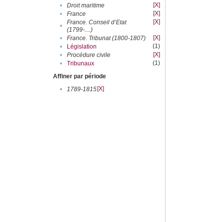
[X]
•
Droit maritime
[X]
•
France
[X]
France. Conseil d’Etat
•
(1799-....)
[X]
•
France. Tribunat (1800-1807)
(1)
•
Législation
[X]
•
Procédure civile
(1)
•
Tribunaux
Affiner par période
[X]
•
1789-1815