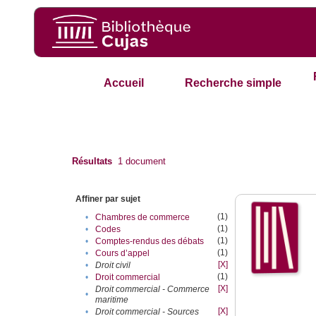
Accueil
Recherche simple
Résultats
1
document
Affiner par sujet
(1)
•
Chambres de commerce
(1)
•
Codes
(1)
•
Comptes-rendus des débats
(1)
•
Cours d’appel
[X]
•
Droit civil
(1)
•
Droit commercial
[X]
Droit commercial - Commerce
•
maritime
[X]
•
Droit commercial - Sources