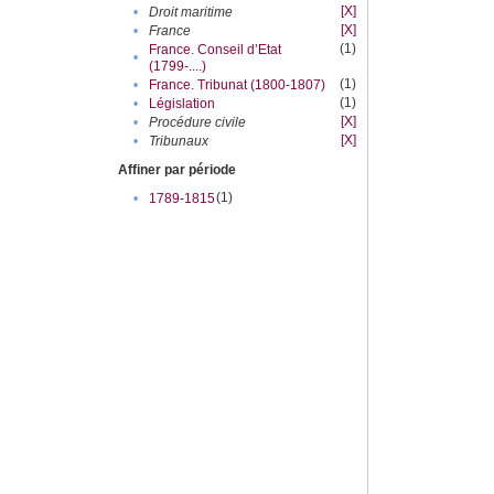
[X]
•
Droit maritime
[X]
•
France
(1)
France. Conseil d’Etat
•
(1799-....)
(1)
•
France. Tribunat (1800-1807)
(1)
•
Législation
[X]
•
Procédure civile
[X]
•
Tribunaux
Affiner par période
(1)
•
1789-1815