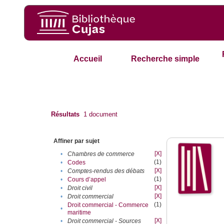
Accueil
Recherche simple
Résultats
1
document
Affiner par sujet
[X]
•
Chambres de commerce
(1)
•
Codes
[X]
•
Comptes-rendus des débats
(1)
•
Cours d’appel
[X]
•
Droit civil
[X]
•
Droit commercial
(1)
Droit commercial - Commerce
•
maritime
[X]
•
Droit commercial - Sources