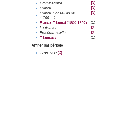
[X]
•
Droit maritime
[X]
•
France
[X]
France. Conseil d’Etat
•
(1799-....)
(1)
•
France. Tribunat (1800-1807)
[X]
•
Législation
[X]
•
Procédure civile
(1)
•
Tribunaux
Affiner par période
[X]
•
1789-1815