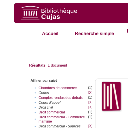
Accueil
Recherche simple
Résultats
1
document
Affiner par sujet
(1)
•
Chambres de commerce
[X]
•
Codes
(1)
•
Comptes-rendus des débats
[X]
•
Cours d’appel
[X]
•
Droit civil
(1)
•
Droit commercial
(1)
Droit commercial - Commerce
•
maritime
[X]
•
Droit commercial - Sources