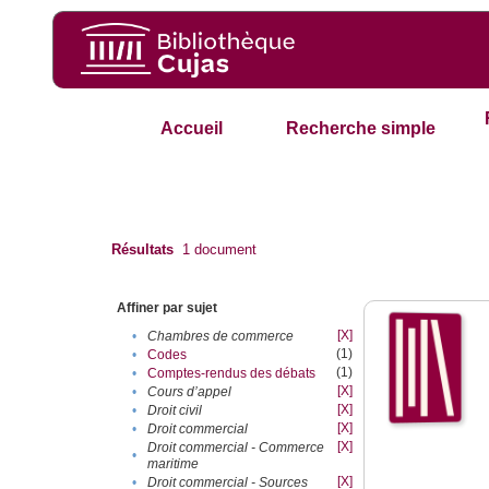
Accueil
Recherche simple
Résultats
1
document
Affiner par sujet
[X]
•
Chambres de commerce
(1)
•
Codes
(1)
•
Comptes-rendus des débats
[X]
•
Cours d’appel
[X]
•
Droit civil
[X]
•
Droit commercial
[X]
Droit commercial - Commerce
•
maritime
[X]
•
Droit commercial - Sources