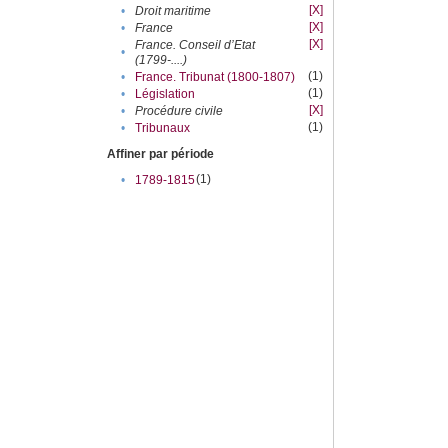
[X]
•
Droit maritime
[X]
•
France
[X]
France. Conseil d’Etat
•
(1799-....)
(1)
•
France. Tribunat (1800-1807)
(1)
•
Législation
[X]
•
Procédure civile
(1)
•
Tribunaux
Affiner par période
(1)
•
1789-1815