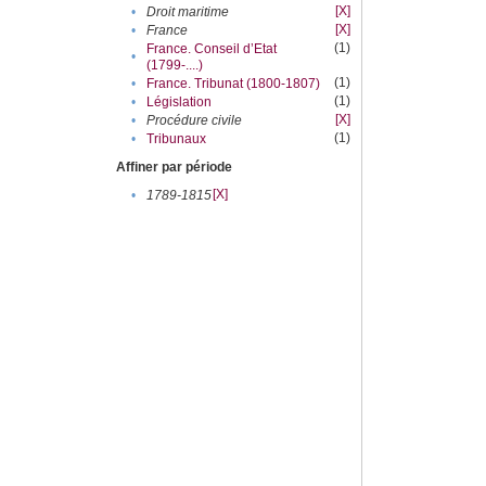
[X]
•
Droit maritime
[X]
•
France
(1)
France. Conseil d’Etat
•
(1799-....)
(1)
•
France. Tribunat (1800-1807)
(1)
•
Législation
[X]
•
Procédure civile
(1)
•
Tribunaux
Affiner par période
[X]
•
1789-1815