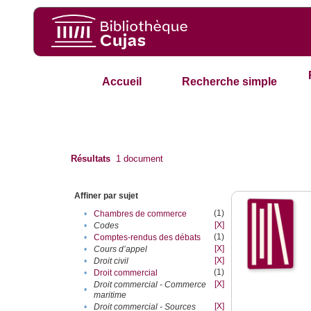
Accueil
Recherche simple
Résultats
1
document
Affiner par sujet
(1)
•
Chambres de commerce
[X]
•
Codes
(1)
•
Comptes-rendus des débats
[X]
•
Cours d’appel
[X]
•
Droit civil
(1)
•
Droit commercial
[X]
Droit commercial - Commerce
•
maritime
[X]
•
Droit commercial - Sources