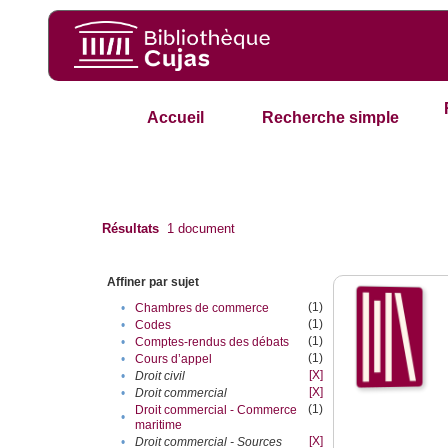
Accueil
Recherche simple
Résultats
1
document
Affiner par sujet
(1)
•
Chambres de commerce
(1)
•
Codes
(1)
•
Comptes-rendus des débats
(1)
•
Cours d’appel
[X]
•
Droit civil
[X]
•
Droit commercial
(1)
Droit commercial - Commerce
•
maritime
[X]
•
Droit commercial - Sources