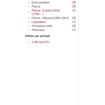
[X]
•
Droit maritime
[X]
•
France
(1)
France. Conseil d’Etat
•
(1799-....)
[X]
•
France. Tribunat (1800-1807)
(1)
•
Législation
[X]
•
Procédure civile
(1)
•
Tribunaux
Affiner par période
(1)
•
1789-1815