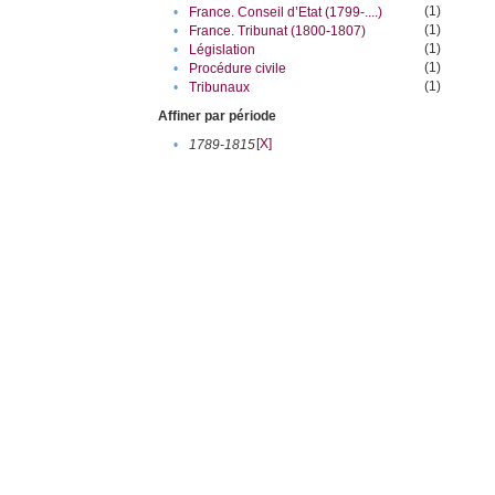
(1)
•
France. Conseil d’Etat (1799-....)
(1)
•
France. Tribunat (1800-1807)
(1)
•
Législation
(1)
•
Procédure civile
(1)
•
Tribunaux
Affiner par période
[X]
•
1789-1815