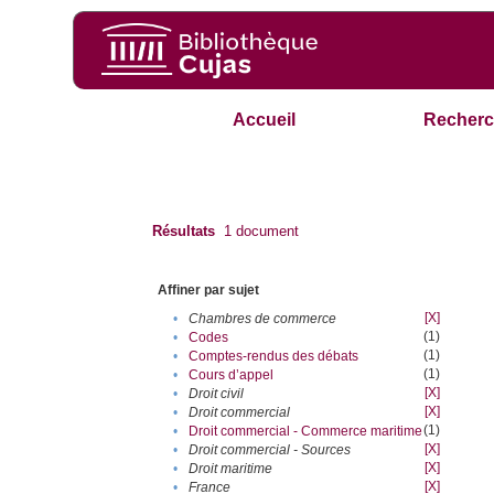
Accueil
Recherc
Résultats
1
document
Affiner par sujet
[X]
•
Chambres de commerce
(1)
•
Codes
(1)
•
Comptes-rendus des débats
(1)
•
Cours d’appel
[X]
•
Droit civil
[X]
•
Droit commercial
(1)
•
Droit commercial - Commerce maritime
[X]
•
Droit commercial - Sources
[X]
•
Droit maritime
[X]
•
France