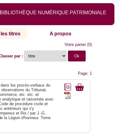
BIBLIOTHÈQUE NUMÉRIQUE PATRIMONIALE
les titres
A propos
Votre panier
(
0
)
Classer par :
Page: 1
dans les procès-verbaux du
s observations du Tribunat,
commerce, etc. etc. et
analytique et raisonnée avec
Code de procédure civile et
 antérieurs qui s'y
Empereur et Roi / par J.-G.
de la Légion d'honneur. Tome