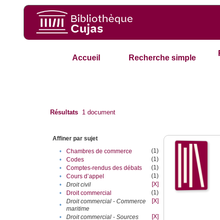
Accueil
Recherche simple
Résultats
1
document
Affiner par sujet
(1)
•
Chambres de commerce
(1)
•
Codes
(1)
•
Comptes-rendus des débats
(1)
•
Cours d’appel
[X]
•
Droit civil
(1)
•
Droit commercial
[X]
Droit commercial - Commerce
•
maritime
[X]
•
Droit commercial - Sources