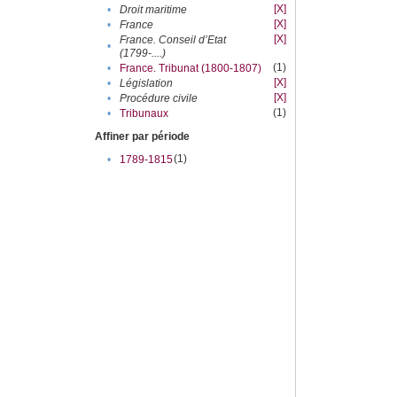
[X]
•
Droit maritime
[X]
•
France
[X]
France. Conseil d’Etat
•
(1799-....)
(1)
•
France. Tribunat (1800-1807)
[X]
•
Législation
[X]
•
Procédure civile
(1)
•
Tribunaux
Affiner par période
(1)
•
1789-1815