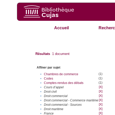
Accueil
Recherc
Résultats
1
document
Affiner par sujet
(1)
•
Chambres de commerce
(1)
•
Codes
(1)
•
Comptes-rendus des débats
[X]
•
Cours d’appel
[X]
•
Droit civil
[X]
•
Droit commercial
[X]
•
Droit commercial - Commerce maritime
[X]
•
Droit commercial - Sources
[X]
•
Droit maritime
[X]
•
France