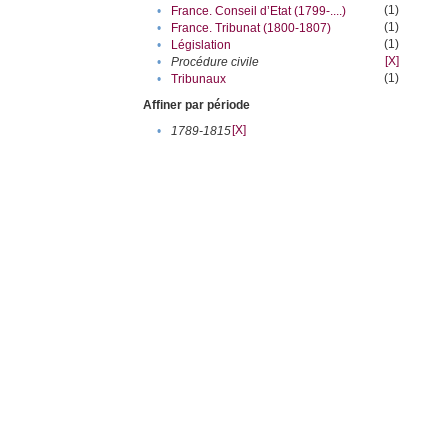
(1)
•
France. Conseil d’Etat (1799-....)
(1)
•
France. Tribunat (1800-1807)
(1)
•
Législation
[X]
•
Procédure civile
(1)
•
Tribunaux
Affiner par période
[X]
•
1789-1815