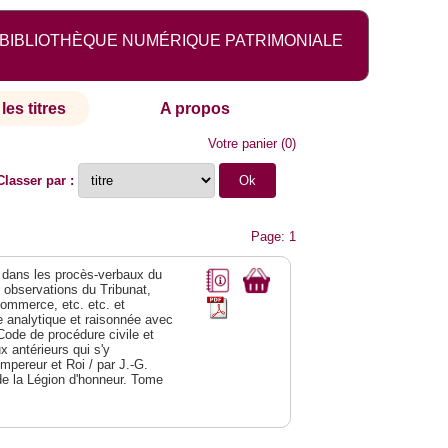
BIBLIOTHÈQUE NUMÉRIQUE PATRIMONIALE
les titres
A propos
Votre panier
(
0
)
Classer par :
Page: 1
dans les procès-verbaux du
s observations du Tribunat,
commerce, etc. etc. et
analytique et raisonnée avec
Code de procédure civile et
 antérieurs qui s'y
Empereur et Roi / par J.-G.
de la Légion d'honneur. Tome