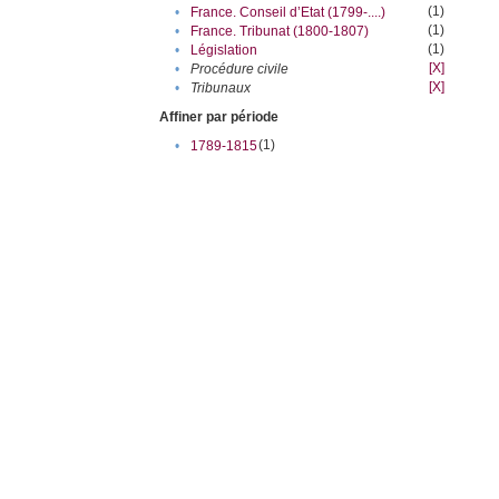
(1)
•
France. Conseil d’Etat (1799-....)
(1)
•
France. Tribunat (1800-1807)
(1)
•
Législation
[X]
•
Procédure civile
[X]
•
Tribunaux
Affiner par période
(1)
•
1789-1815