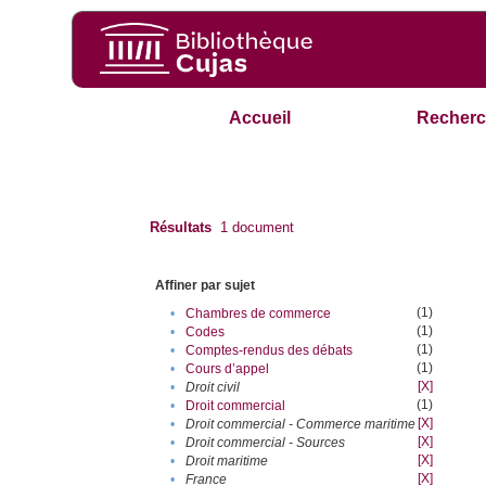
Accueil
Recherc
Résultats
1
document
Affiner par sujet
(1)
•
Chambres de commerce
(1)
•
Codes
(1)
•
Comptes-rendus des débats
(1)
•
Cours d’appel
[X]
•
Droit civil
(1)
•
Droit commercial
[X]
•
Droit commercial - Commerce maritime
[X]
•
Droit commercial - Sources
[X]
•
Droit maritime
[X]
•
France