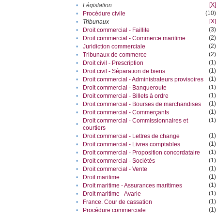
[X]
•
Législation
(10)
•
Procédure civile
[X]
•
Tribunaux
(3)
•
Droit commercial - Faillite
(2)
•
Droit commercial - Commerce maritime
(2)
•
Juridiction commerciale
(2)
•
Tribunaux de commerce
(1)
•
Droit civil - Prescription
(1)
•
Droit civil - Séparation de biens
(1)
•
Droit commercial - Administrateurs provisoires
(1)
•
Droit commercial - Banqueroute
(1)
•
Droit commercial - Billets à ordre
(1)
•
Droit commercial - Bourses de marchandises
(1)
•
Droit commercial - Commerçants
(1)
Droit commercial - Commissionnaires et
•
courtiers
(1)
•
Droit commercial - Lettres de change
(1)
•
Droit commercial - Livres comptables
(1)
•
Droit commercial - Proposition concordataire
(1)
•
Droit commercial - Sociétés
(1)
•
Droit commercial - Vente
(1)
•
Droit maritime
(1)
•
Droit maritime - Assurances maritimes
(1)
•
Droit maritime - Avarie
(1)
•
France. Cour de cassation
(1)
•
Procédure commerciale