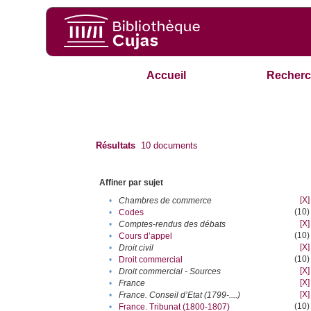
Accueil
Recherc
Résultats
10
documents
Affiner par sujet
[X]
•
Chambres de commerce
(10)
•
Codes
[X]
•
Comptes-rendus des débats
(10)
•
Cours d’appel
[X]
•
Droit civil
(10)
•
Droit commercial
[X]
•
Droit commercial - Sources
[X]
•
France
[X]
•
France. Conseil d’Etat (1799-....)
(10)
•
France. Tribunat (1800-1807)