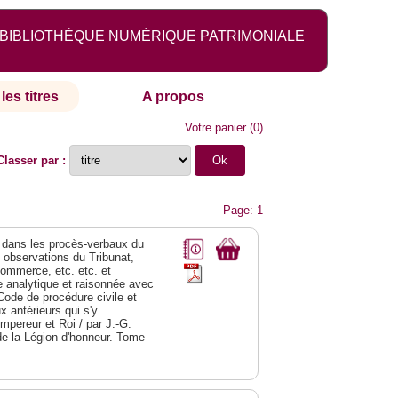
BIBLIOTHÈQUE NUMÉRIQUE PATRIMONIALE
les titres
A propos
Votre panier
(
0
)
Classer par :
Page: 1
dans les procès-verbaux du
s observations du Tribunat,
commerce, etc. etc. et
analytique et raisonnée avec
Code de procédure civile et
 antérieurs qui s'y
Empereur et Roi / par J.-G.
de la Légion d'honneur. Tome