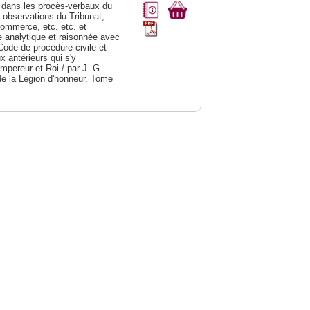
dans les procès-verbaux du
s observations du Tribunat,
commerce, etc. etc. et
analytique et raisonnée avec
Code de procédure civile et
 antérieurs qui s'y
Empereur et Roi / par J.-G.
de la Légion d'honneur. Tome