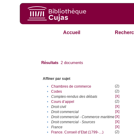
Accueil
Recherc
Résultats
2
documents
Affiner par sujet
(2)
•
Chambres de commerce
(2)
•
Codes
[X]
•
Comptes-rendus des débats
(2)
•
Cours d’appel
[X]
•
Droit civil
[X]
•
Droit commercial
[X]
•
Droit commercial - Commerce maritime
[X]
•
Droit commercial - Sources
[X]
•
France
(2)
•
France. Conseil d’Etat (1799-....)