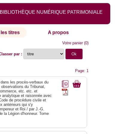
BIBLIOTHÈQUE NUMÉRIQUE PATRIMONIALE
les titres
A propos
Votre panier
(
0
)
Classer par :
Page: 1
dans les procès-verbaux du
s observations du Tribunat,
commerce, etc. etc. et
analytique et raisonnée avec
Code de procédure civile et
 antérieurs qui s'y
Empereur et Roi / par J.-G.
de la Légion d'honneur. Tome