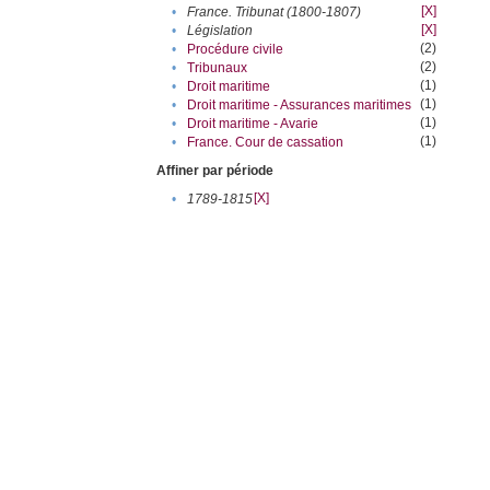
[X]
•
France. Tribunat (1800-1807)
[X]
•
Législation
(2)
•
Procédure civile
(2)
•
Tribunaux
(1)
•
Droit maritime
(1)
•
Droit maritime - Assurances maritimes
(1)
•
Droit maritime - Avarie
(1)
•
France. Cour de cassation
Affiner par période
[X]
•
1789-1815